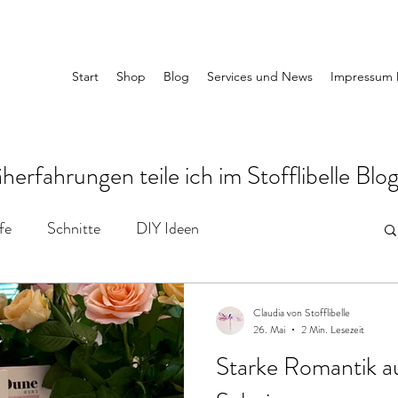
Start
Shop
Blog
Services und News
Impressum 
rfahrungen teile ich im Stofflibelle Blog
fe
Schnitte
DIY Ideen
Claudia von Stofflibelle
26. Mai
2 Min. Lesezeit
Starke Romantik au