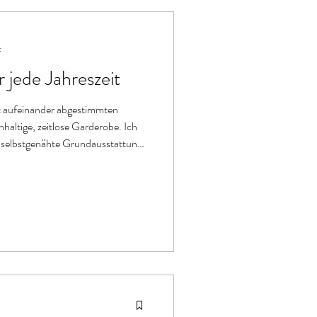
t
r jede Jahreszeit
ut aufeinander abgestimmten
haltige, zeitlose Garderobe. Ich
e selbstgenähte Grundausstattung.
en Kleidungsstil inspirieren!