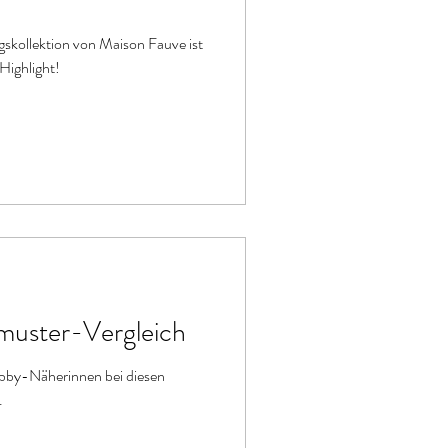
ngskollektion von Maison Fauve ist
xes Näh-Highlight!
muster-Vergleich
obby-Näherinnen bei diesen
.