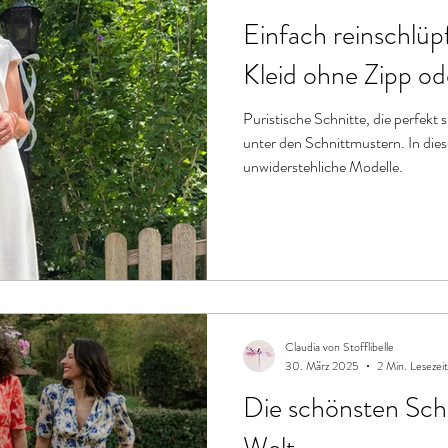
Einfach reinschlüpf
Kleid ohne Zipp o
Puristische Schnitte, die perfekt 
unter den Schnittmustern. In die
unwiderstehliche Modelle.
Claudia von Stofflibelle
30. März 2025
2 Min. Lesezeit
Die schönsten Sch
Welt