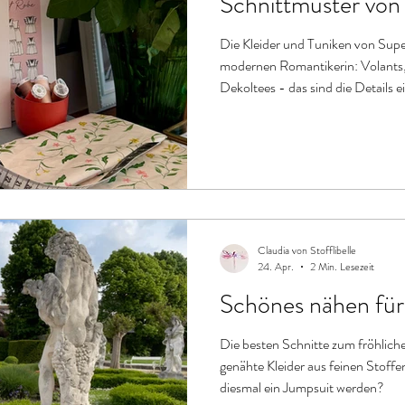
Schnittmuster von
Die Kleider und Tuniken von Super
modernen Romantikerin: Volants, 
Dekoltees - das sind die Details e
Schnittmuster-Kollektion.
Claudia von Stofflibelle
24. Apr.
2 Min. Lesezeit
Schönes nähen für
Die besten Schnitte zum fröhlichen Feiern: Perfekt s
genähte Kleider aus feinen Stoffen
diesmal ein Jumpsuit werden?