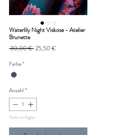
Waterlily Night Viskose - Atelier
Brunette
Standardpreis
Sale-
 30,00 € 
25,50 €
Preis
Farbe
*
Anzahl
*
Nicht verfügbar