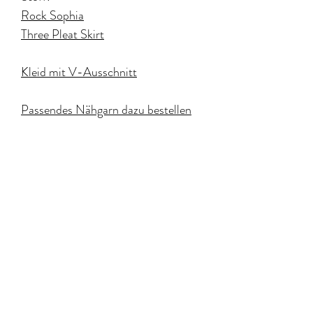
Rock Sophia
Three Pleat Skirt
Kleid mit V-Ausschnitt
Passendes Nähgarn dazu bestellen
Lesen dazu auch
Meine Tricks für
den Umgang mit Viskose
Produktinfo
100% Viskose
Versand und Rückgabe
140 cm breit