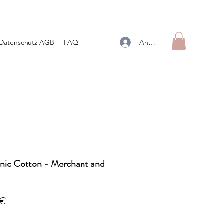
Anmelden
Datenschutz AGB
FAQ
anic Cotton - Merchant and
dpreis
Sale-
 €
Preis