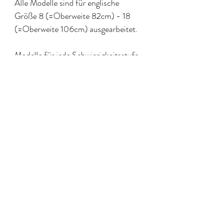
Alle Modelle sind für englische
Größe 8 (=Oberweite 82cm) - 18
(=Oberweite 106cm) ausgearbeitet.
Modelle für jede Schwierigkeitsstufe
enthalten
Basiskenntnisse im Nähen
vorteilhaft.
Originalstoffe von Merchant and
Mills finden Sie hier.
Stoff- und Materialbedarf
Die meisten Modelle sind in Leinen