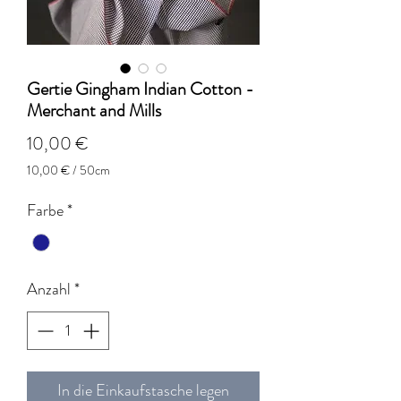
Gertie Gingham Indian Cotton -
Merchant and Mills
Preis
10,00 €
10,00 €
/
50cm
10,00 €
pro
Farbe
*
50
Zentimeter
Anzahl
*
In die Einkaufstasche legen