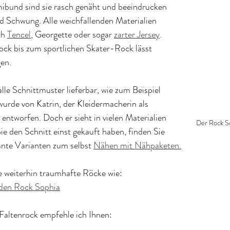
bund sind sie rasch genäht und beeindrucken 
d Schwung. Alle weichfallenden Materialien 
ch 
Tencel
, Georgette oder sogar 
zarter Jersey
. 
k bis zum sportlichen Skater-Rock lässt 
gen.
lle Schnittmuster lieferbar, wie zum Beispiel 
wurde von Katrin, der Kleidermacherin als 
ntworfen. Doch er sieht in vielen Materialien 
Der Rock So
e den Schnitt einst gekauft haben, finden Sie 
sante Varianten zum selbst 
Nähen mit Nähpaketen.
e weiterhin traumhafte Röcke wie:
 den Rock Sophia
 Faltenrock empfehle ich Ihnen: