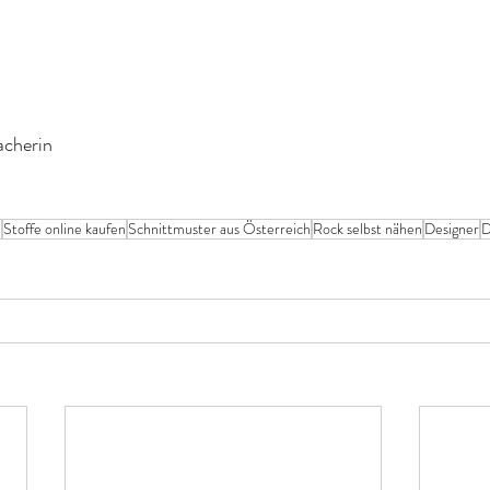
acherin
n
Stoffe online kaufen
Schnittmuster aus Österreich
Rock selbst nähen
Designer
D