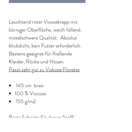
Leuchtend roter Visosekrepp mit
körniger Oberfläche, weich fallend,
mittelschwere Qualität. Absolut
blickdicht, kein Futter erforderlich.
Bestens geeignet für fließende
Kleider, Röcke und Hosen.
Passt sehr gut zu Viskose Florette
145 cm breit
100 % Viscose
155 g/m2
Beste Schnitte für diesen Stoff:
Kleid Selena aus Tauko Nr. 17