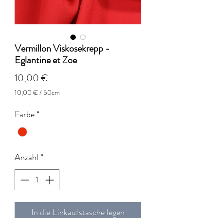
Vermillon Viskosekrepp -
Eglantine et Zoe
Preis
10,00 €
10,00 €
/
50cm
10,00 €
pro
Farbe
*
50
Zentimeter
Anzahl
*
In die Einkaufstasche legen