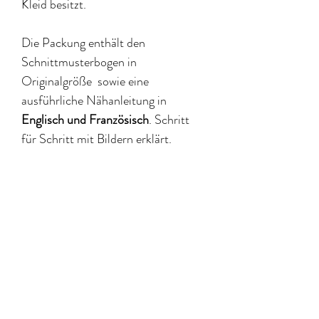
Kleid besitzt.
Die Packung enthält den
Schnittmusterbogen in
Originalgröße sowie eine
ausführliche Nähanleitung in
Englisch und Französisch
. Schritt
für Schritt mit Bildern erklärt.
Zögern Sie nicht, sich mit dem
Video-Tutorial
helfen zu lassen!
Größe 34 (OW 80cm) bis 46 (OW
104cm)
Schwierigkeitsstufe: Fortgeschritten
Beste Stoffe für diesen Schnitt: