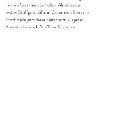
in mein Sortiment zu holen. Als eines der 
ersten Stoffgeschäfte in Österreich führt die 
Stofflibelle jetzt diese Zeitschrift. Zu jeder 
Ausgabe habe ich Stoffempfehlungen 
ausgearbeitet. Sie sind direkt beim Heft 
angegeben und verlinkt. Tauko selbst 
empfiehlt ausschließlich hochwertige, 
qualitätszertifizierte Stoffe wie 
Leinen von 
Merchant and Mills
, Tencel, 
Viskose von 
Mind the Maker
, 
Baumwolle von Liberty
. Und 
das passt hervorragend zum ausgewählten 
Sortiment der Stofflibelle.  
Alle aktuell verfügbaren Tauko Ausgaben 
finden Sie hier.
Alle Bilder im Text: (c) Tauko Magazin 
No.1 und No.6 Laura Oja, @laura.oja