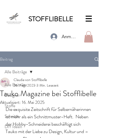
STOFFLIBELLE
Anmelden
Beitrag
Alle Beiträge
Claudia von Stofflibelle
Alle Beiträge
26. Feb. 2023
3 Min. Lesezeit
Tauko Magazine bei Stofflibelle
Designer
Aktualisiert:
16. Mai 2025
Stoffe
Die exquisite Zeitschrift für Selbernäherinnen 
Schnitte
ist mehr als ein Schnittmuster-Heft.  Neben 
der Hobby-Schneiderei beschäftigt sich 
DIY Ideen
Tauko mit der Liebe zu Design, Kultur und – 