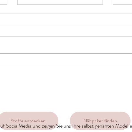
Zu Besuch bei Merchant and
Ikat,
Mills
Gefär
Stoffe entdecken
Nähpaket finden
uf SocialMedia und zeigen Sie uns Ihre selbst genähten Modelle 