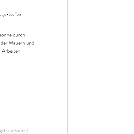
ndigo-Stoffen
sonne durch 
g der Mauern und 
n Arbeiten 
s
.
igo
Indian Cotton