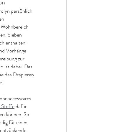
ion
rolyn persönlich 
en 
m Wohnbereich 
hen. Sieben 
h enthalten: 
und Vorhänge 
hreibung zur 
o ist dabei. Das 
wie das Drapieren 
t!
ohnaccessoires 
 Stoffe
 dafür 
en können. So 
ndig für einen 
 entzückende 