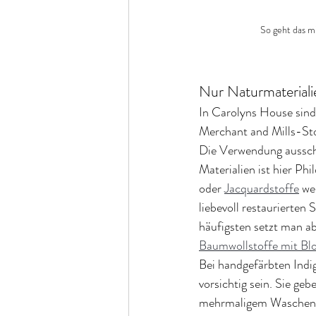
So geht das mi
Nur Naturmaterial
In Carolyns House sind 
Merchant and Mills-Sto
Die Verwendung ausschl
Materialien ist hier Ph
oder 
Jacquardstoffe
 we
liebevoll restaurierten
häufigsten setzt man ab
Baumwollstoffe mit Blo
Bei handgefärbten Indig
vorsichtig sein. Sie ge
mehrmaligem Waschen 