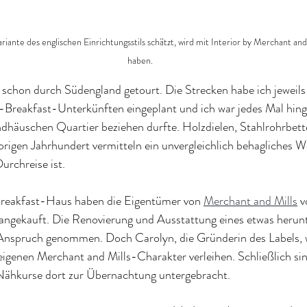
riante des englischen Einrichtungsstils schätzt, wird mit Interior by Merchant and
haben.
 schon durch Südengland getourt. Die Strecken habe ich jeweils
reakfast-Unterkünften eingeplant und ich war jedes Mal hinge
ndhäuschen Quartier beziehen durfte. Holzdielen, Stahlrohrbett
igen Jahrhundert vermitteln ein unvergleichlich behagliches W
urchreise ist.
reakfast-Haus haben die Eigentümer von 
Merchant and Mills
 v
 angekauft. Die Renovierung und Ausstattung eines etwas her
n Anspruch genommen. Doch Carolyn, die Gründerin des Labels, w
igenen Merchant and Mills-Charakter verleihen. Schließlich sin
Nähkurse dort zur Übernachtung untergebracht.