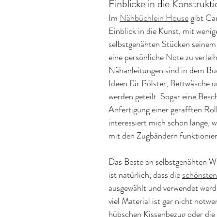
Einblicke in die Konstrukt
Im 
Nähbüchlein House
 gibt Ca
Einblick in die Kunst, mit wenig
selbstgenähten Stücken seine
eine persönliche Note zu verlei
Nähanleitungen sind in dem Buc
Ideen für Pölster, Bettwäsche 
werden geteilt. Sogar eine Besc
Anfertigung einer gerafften Roll
interessiert mich schon lange, 
mit den Zugbändern funktionier
Das Beste an selbstgenähten W
ist natürlich, dass die 
schönsten
ausgewählt und verwendet werd
viel Material ist gar nicht notwe
hübschen Kissenbezug oder die