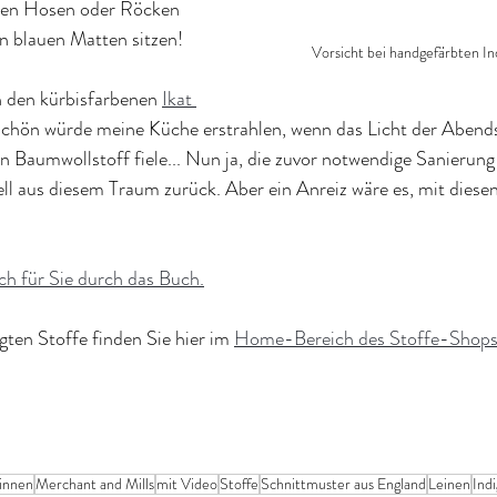
llen Hosen oder Röcken 
en blauen Matten sitzen!
Vorsicht bei handgefärbten I
n den kürbisfarbenen 
Ikat 
schön würde meine Küche erstrahlen, wenn das Licht der Abend
n Baumwollstoff fiele... Nun ja, die zuvor notwendige Sanierun
ll aus diesem Traum zurück. Aber ein Anreiz wäre es, mit diese
ch für Sie durch das Buch.
gten Stoffe finden Sie hier im 
Home-Bereich des Stoffe-Shop
innen
Merchant and Mills
mit Video
Stoffe
Schnittmuster aus England
Leinen
Ind