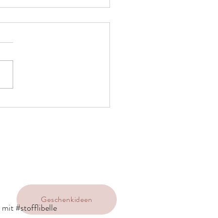
 Blockprint, Indigo -
bte Stoffe richtig behandeln
Geschenkideen
mit #stofflibelle