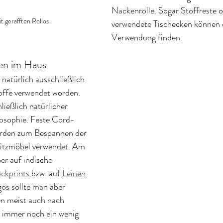
Nackenrolle. Sogar Stoffreste o
t gerafften Rollos
verwendete Tischecken können 
Verwendung finden.
ien im Haus
natürlich ausschließlich 
ffe verwendet worden. 
ießlich natürlicher 
ilosophie. Feste Cord- 
rden zum Bespannen der 
 Sitzmöbel verwendet. Am 
er auf indische 
ckprints
 bzw. auf 
Leinen
. 
os sollte man aber 
ben meist auch nach 
immer noch ein wenig 