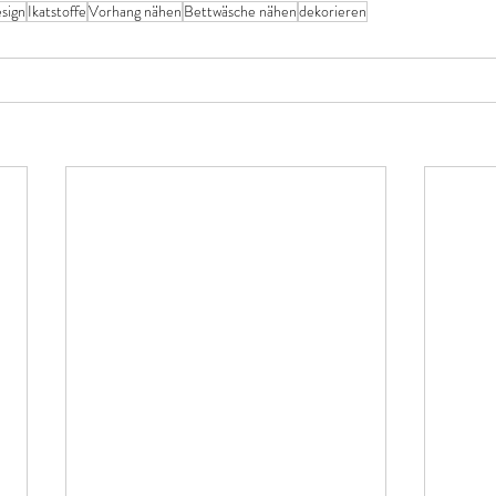
esign
Ikatstoffe
Vorhang nähen
Bettwäsche nähen
dekorieren