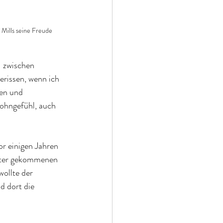
 Mills seine Freude 
  zwischen 
rissen, wenn ich 
en und 
ohngefühl, auch 
or einigen Jahren 
unter gekommenen 
ollte der 
d dort die 