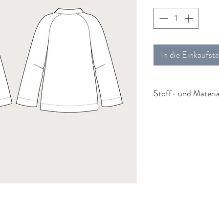
In die Einkaufst
Stoff- und Materia
Bei Stoffbreite 1
für S 170cm
für M 200cm
für XL 250cm Sto
Außerdem: passend