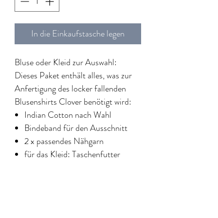
In die Einkaufstasche legen
Bluse oder Kleid zur Auswahl:
Dieses Paket enthält alles, was zur
Anfertigung des locker fallenden
Blusenshirts Clover benötigt wird:
Indian Cotton nach Wahl
Bindeband für den Ausschnitt
2 x passendes Nähgarn
für das Kleid: Taschenfutter
Einfach das Original
Schnittmuster
Clover
dazu bestellen und sofort
losnähen!