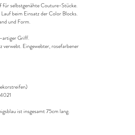
hochwertigster Sto
ff für selbstgenähte Couture-Stücke.
gerettet und gleic
n Lauf beim Einsatz der Color Blocks.
für eine neue Prod
tand und Form.
artiger Griff.
z verwebt. Eingewebter, rosefarbener
ekorstreifen)
14021
igsblau ist insgesamt 75cm lang.