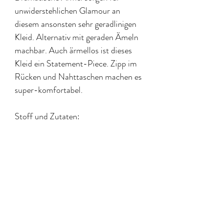
unwiderstehlichen Glamour an
diesem ansonsten sehr geradlinigen
Kleid. Alternativ mit geraden Ämeln
machbar. Auch ärmellos ist dieses
Kleid ein Statement-Piece. Zipp im
Rücken und Nahttaschen machen es
super-komfortabel.
Stoff und Zutaten:
mittelschwere Stoffe wie
Leinen-
Viskose-Mix,
Ikatstoffe
,
Liberty
Tana Lawn
Stoff- und Materialbedarf