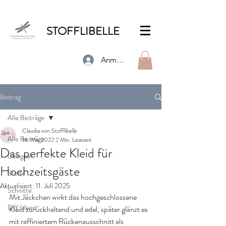
STOFFLIBELLE
Anmelden
Beitrag
Alle Beiträge
Claudia von Stofflibelle
Alle Beiträge
16. Mai 2022
2 Min. Lesezeit
Das perfekte Kleid für
Designer
Hochzeitsgäste
Stoffe
Aktualisiert:
11. Juli 2025
Schnitte
Mit Jäckchen wirkt das hochgeschlossene 
DIY Ideen
Kleid zurückhaltend und edel, später glänzt es 
mit raffiniertem Rückenausschnitt als 