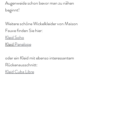
Augenweide schon bevor man zu nähen 
beginnt!
Weitere schöne Wickelkleider von Maison 
Fauve finden Sie hier:
Kleid Soho
Kleid 
Penelope
oder ein Kleid mit ebenso interessantem 
Rückenausschnitt:
Kleid Cuba Libre
Und das Angebot bei Stofflibelle  wird laufend 
erweitert!
Hier lernen Sie das Kleid Leaf auch im VIDEO 